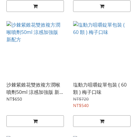
沙棘紫錐花雙效複方潤喉
塩動力咀嚼錠單包裝 ( 60
噴劑50ml 涼感加強版 新...
顆 ) 梅子口味
NT$650
NT$720
NT$540