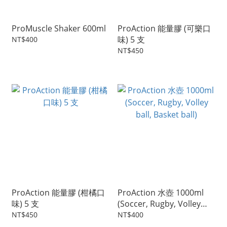
ProMuscle Shaker 600ml
ProAction 能量膠 (可樂口
味) 5 支
NT$400
NT$450
ProAction 能量膠 (柑橘口
ProAction 水壺 1000ml
味) 5 支
(Soccer, Rugby, Volley
ball, Basket ball)
NT$450
NT$400