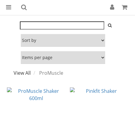
View All
ProMuscle